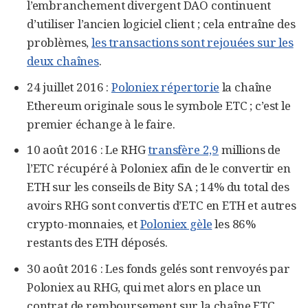
l’embranchement divergent DAO continuent
d’utiliser l’ancien logiciel client ; cela entraîne des
problèmes,
les transactions sont rejouées sur les
deux chaînes
.
24 juillet 2016 :
Poloniex répertorie
la chaîne
Ethereum originale sous le symbole ETC ; c’est le
premier échange à le faire.
10 août 2016 : Le RHG
transfère 2,9
millions de
l’ETC récupéré à Poloniex afin de le convertir en
ETH sur les conseils de Bity SA ; 14% du total des
avoirs RHG sont convertis d’ETC en ETH et autres
crypto-monnaies, et
Poloniex gèle
les 86%
restants des ETH déposés.
30 août 2016 : Les fonds gelés sont renvoyés par
Poloniex au RHG, qui met alors en place un
contrat de remboursement sur la chaîne ETC.